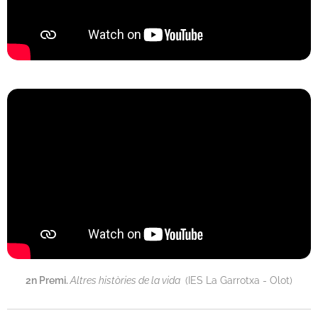
2n Premi.
Altres històries de la vida
(IES La Garrotxa - Olot)