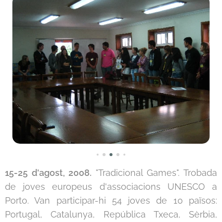
15-25 d'agost, 2008.
"Tradicional Games". Trobada
de joves europeus d'associacions UNESCO a
Porto. Van participar-hi 54 joves de 10 països:
Portugal, Catalunya, República Txeca, Sèrbia,